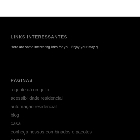
LINKS INTERESSANTES
Here are some interesting links for you! Enjoy your stay :)
PÁGINAS
a gente dá um jeito
acessibilidade residencial
automação residencial
blog
casa
conheça nossos combinados e pacotes