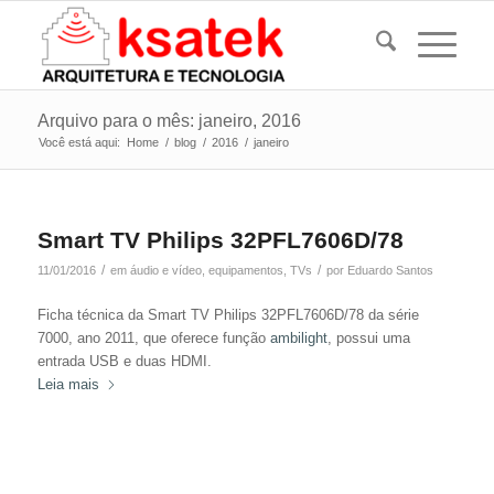
Arquivo para o mês: janeiro, 2016
Você está aqui:
Home
/
blog
/
2016
/
janeiro
Smart TV Philips 32PFL7606D/78
/
/
11/01/2016
em
áudio e vídeo
,
equipamentos
,
TVs
por
Eduardo Santos
Ficha técnica da Smart TV Philips 32PFL7606D/78 da série
7000, ano 2011, que oferece função
ambilight
, possui uma
entrada USB e duas HDMI.
Leia mais