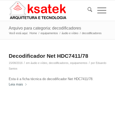
Arquivo para categoria: decodificadores
Você está aqui:
Home
/
equipamentos
/
áudio e vídeo
/
decodificadores
Decodificador Net HDC7411/78
/
/
15/08/2016
em
áudio e vídeo
,
decodificadores
,
equipamentos
por
Eduardo
Santos
Esta é a ficha técnica do decodificador Net HDC7411/78.
Leia mais