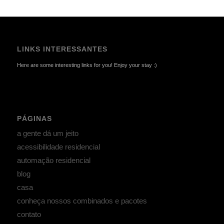
LINKS INTERESSANTES
Here are some interesting links for you! Enjoy your stay :)
PÁGINAS
a gente dá um jeito
acessibilidade residencial
automação residencial
blog
casa
conheça nossos combinados e pacotes
contato