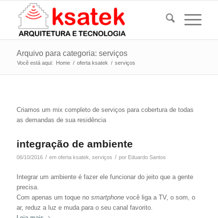
Arquivo para categoria: serviços
Você está aqui:
Home
/
oferta ksatek
/
serviços
Criamos um mix completo de serviços para cobertura de todas
as demandas de sua residência
integração de ambiente
/
/
06/10/2016
em
oferta ksatek
,
serviços
por
Eduardo Santos
Integrar um ambiente é fazer ele funcionar do jeito que a gente
precisa.
Com apenas um toque no
smartphone
você liga a TV, o som, o
ar, reduz a luz e muda para o seu canal favorito.
Leia mais