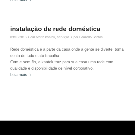
instalação de rede doméstica
/
/
03/10/2016
em
oferta ksatek
,
serviços
por
Eduardo Santos
Rede doméstica é a parte da casa onde a gente se diverte, toma
conta de tudo e até trabalha.
Com e sem fio, a ksatek traz para sua casa uma rede com
qualidade e disponibilidade de nível corporativo.
Leia mais