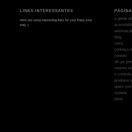
LINKS INTERESSANTES
PÁGINA
a gente dá
Here are some interesting links for you! Enjoy your
acessibili
stay :)
automação
blog
casa
conheça n
contato
dê um pre
mesmo lo
o control
produtos e
quem som
suporte
teste