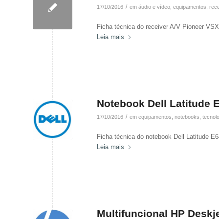
/
17/10/2016
em
áudio e vídeo
,
equipamentos
,
rec
Ficha técnica do receiver A/V Pioneer VSX
Leia mais
Notebook Dell Latitude 
/
17/10/2016
em
equipamentos
,
notebooks
,
tecnol
Ficha técnica do notebook Dell Latitude E
Leia mais
Multifuncional HP Deskj