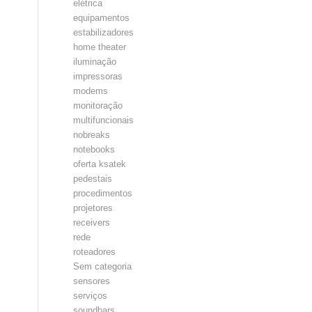
elétrica
equipamentos
estabilizadores
home theater
iluminação
impressoras
modems
monitoração
multifuncionais
nobreaks
notebooks
oferta ksatek
pedestais
procedimentos
projetores
receivers
rede
roteadores
Sem categoria
sensores
serviços
soundbars