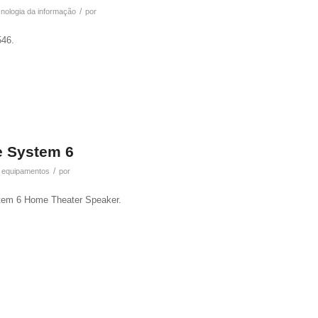
/
cnologia da informação
por
546.
e System 6
/
,
equipamentos
por
tem 6 Home Theater Speaker.