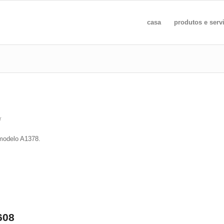
casa
produtos e serv
r
 modelo A1378.
608