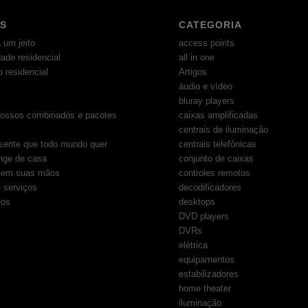
S
CATEGORIA
 um jeito
access points
dade residencial
all in one
 residencial
Artigos
áudio e vídeo
bluray players
ossos combinados e pacotes
caixas amplificadas
centrais de iluminação
sente que todo mundo quer
centrais telefônicas
nge de casa
conjunto de caixas
e em suas mãos
controles remotos
 serviços
decodificadores
os
desktops
DVD players
DVRs
elétrica
equipamentos
estabilizadores
home theater
iluminação