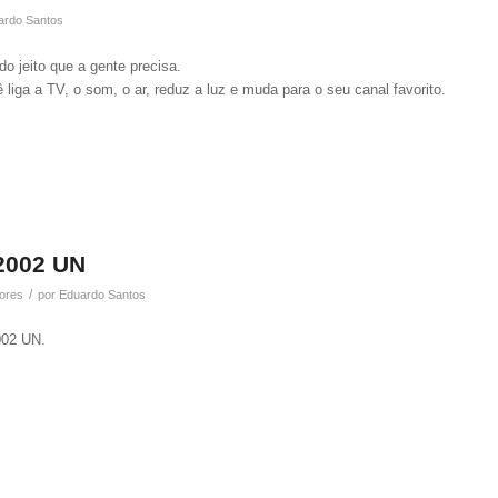
ardo Santos
do jeito que a gente precisa.
 liga a TV, o som, o ar, reduz a luz e muda para o seu canal favorito.
 2002 UN
/
ores
por
Eduardo Santos
002 UN.