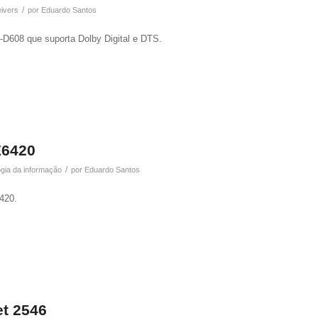
/
eivers
por
Eduardo Santos
-D608 que suporta Dolby Digital e DTS.
E6420
/
ogia da informação
por
Eduardo Santos
6420.
et 2546