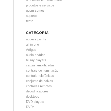
o controle em suas mãos
produtos e serviços
quem somos
suporte
teste
CATEGORIA
access points
all in one
Artigos
áudio e vídeo
bluray players
caixas amplificadas
centrais de iluminação
centrais telefônicas
conjunto de caixas
controles remotos
decodificadores
desktops
DVD players
DVRs