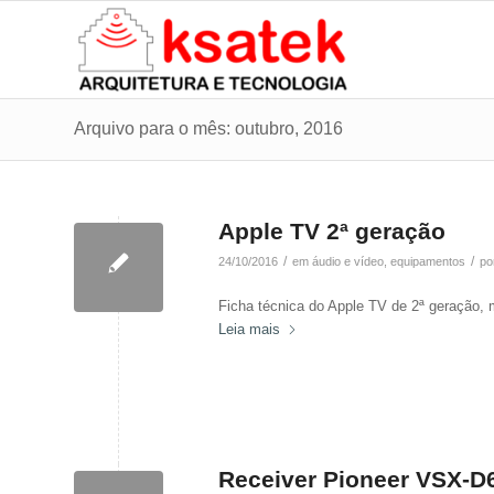
Arquivo para o mês: outubro, 2016
Apple TV 2ª geração
/
/
24/10/2016
em
áudio e vídeo
,
equipamentos
po
Ficha técnica do Apple TV de 2ª geração,
Leia mais
Receiver Pioneer VSX-D