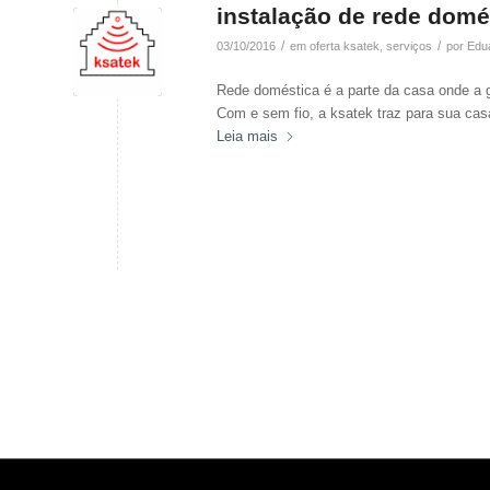
instalação de rede domé
/
/
03/10/2016
em
oferta ksatek
,
serviços
por
Edu
Rede doméstica é a parte da casa onde a ge
Com e sem fio, a ksatek traz para sua casa
Leia mais