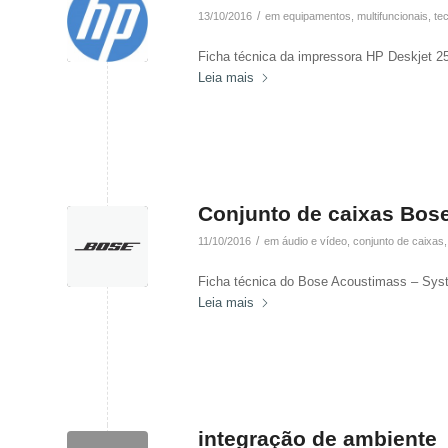
/
13/10/2016
em
equipamentos
,
multifuncionais
,
te
Ficha técnica da impressora HP Deskjet 2
Leia mais
Conjunto de caixas Bos
/
11/10/2016
em
áudio e vídeo
,
conjunto de caixas
Ficha técnica do Bose Acoustimass – Sys
Leia mais
integração de ambiente