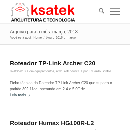
Arquivo para o mês: março, 2018
Você está aqui:
Home
/
blog
/
2018
/
março
Roteador TP-Link Archer C20
/
/
07/03/2018
em
equipamentos
,
rede
,
roteadores
por
Eduardo Santos
Ficha técnica do Roteador TP-Link Archer C20 que suporta o
padrão 802.11ac, operando em 2.4 e 5.0GHz.
Leia mais
Roteador Humax HG100R-L2