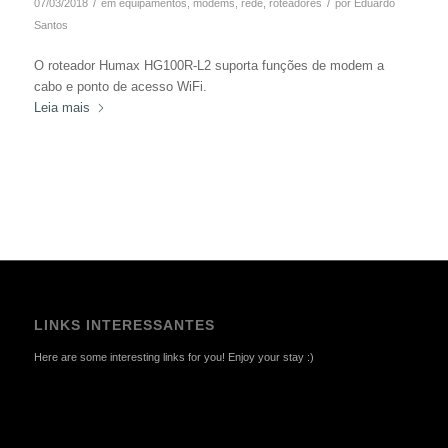
/
/
07/03/2018
em
equipamentos
,
modems
,
rede
,
roteadores
por
Eduardo
Santos
O roteador Humax HG100R-L2 suporta funções de modem a
cabo e ponto de acesso WiFi.
Leia mais
LINKS INTERESSANTES
Here are some interesting links for you! Enjoy your stay :)