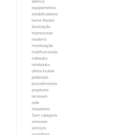
elétrica
equipamentos
estabilizadores
home theater
iluminação
impressoras
modems
monitoração
multifuncionais
nobreaks
notebooks
oferta ksatek
pedestais
procedimentos
projetores
receivers
rede
roteadores
Sem categoria
sensores
serviços
soundbars