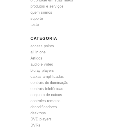
o controle em suas mãos
produtos e serviços
quem somos
suporte
teste
CATEGORIA
access points
all in one
Artigos
áudio e vídeo
bluray players
caixas amplificadas
centrais de iluminação
centrais telefônicas
conjunto de caixas
controles remotos
decodificadores
desktops
DVD players
DVRs