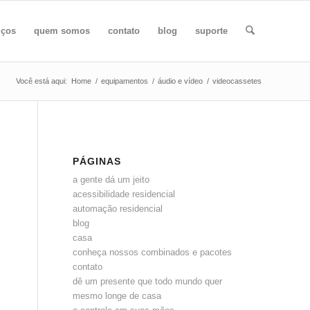
iços
quem somos
contato
blog
suporte
Você está aqui:
Home
/
equipamentos
/
áudio e vídeo
/
videocassetes
PÁGINAS
a gente dá um jeito
acessibilidade residencial
automação residencial
blog
casa
conheça nossos combinados e pacotes
contato
dê um presente que todo mundo quer
mesmo longe de casa