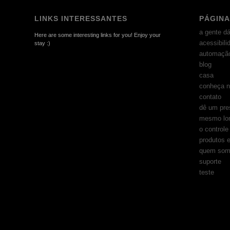
LINKS INTERESSANTES
PÁGINA
a gente dá
Here are some interesting links for you! Enjoy your
acessibili
stay :)
automação
blog
casa
conheça n
contato
dê um pre
mesmo lo
o control
produtos e
quem som
suporte
teste