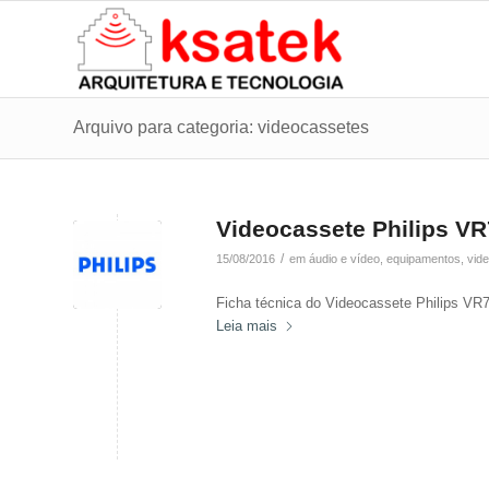
Arquivo para categoria: videocassetes
Videocassete Philips VR
/
15/08/2016
em
áudio e vídeo
,
equipamentos
,
vid
Ficha técnica do Videocassete Philips VR7
Leia mais