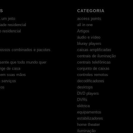
S
CATEGORIA
 um jeito
access points
dade residencial
all in one
 residencial
Artigos
áudio e vídeo
bluray players
ossos combinados e pacotes
caixas amplificadas
centrais de iluminação
sente que todo mundo quer
centrais telefônicas
nge de casa
conjunto de caixas
e em suas mãos
controles remotos
 serviços
decodificadores
os
desktops
DVD players
DVRs
elétrica
equipamentos
estabilizadores
home theater
iluminação