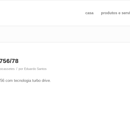
casa
produtos e serv
756/78
/
eocassetes
por
Eduardo Santos
56 com tecnologia turbo drive.