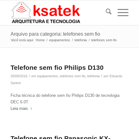
Arquivo para categoria: telefones sem fio
Você está aqui:
Home
/
equipamentos
/
telefonia
/
telefones sem fio
Telefone sem fio Philips D130
/
/
26/09/2016
em
equipamentos
,
telefones sem fio
,
telefonia
por
Eduardo
Santos
Ficha técnica do telefone sem fio Philips D130 de tecnologia
DEC 6.0T.
Leia mais
Telefone sem fio Panasonic KX-