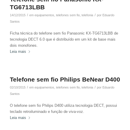
TG6713LBB
/
/
14/12/2015
em
equipamentos
,
telefones sem fio
,
telefonia
por
Eduardo
Santos
Ficha técnica do telefone sem fio Panasonic KX-TG6713LBB de
tecnologia DECT 6.0 que é distribuído em um kit de base mais
dois monofones.
Leia mais
Telefone sem fio Philips BeNear D400
/
/
02/10/2015
em
equipamentos
,
telefones sem fio
,
telefonia
por
Eduardo
Santos
O telefone sem fio Philips D400 utiliza tecnologia DECT, possui
teclado retroiluminado e função de viva-voz.
Leia mais