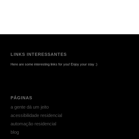
LINKS INTERESSANTES
Here are some interesting links for you! Enjoy your stay :)
PÁGINAS
a gente dá um jeito
acessibilidade residencial
automação residencial
blog