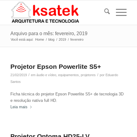
Arquivo para o mês: fevereiro, 2019
Você está aqui:
Home
/
blog
/
2019
/
fevereiro
Projetor Epson Powerlite S5+
/
/
21/02/2019
em
áudio e vídeo
,
equipamentos
,
projetores
por
Eduardo
Santos
Ficha técnica do projetor Epson Powerlite S5+ de tecnologia 3D
e resolução nativa full HD.
Leia mais
Projetor Optoma HD25-LV