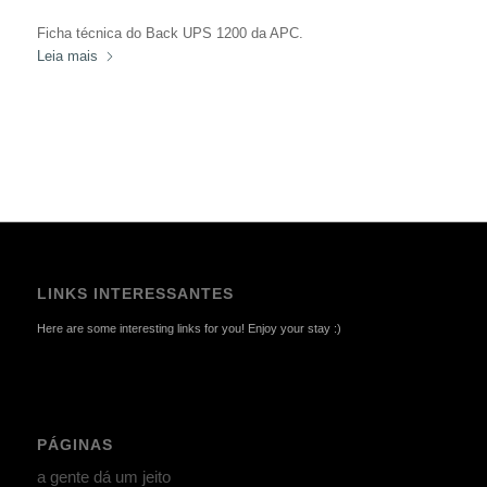
Ficha técnica do Back UPS 1200 da APC.
Leia mais
LINKS INTERESSANTES
Here are some interesting links for you! Enjoy your stay :)
PÁGINAS
a gente dá um jeito