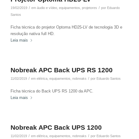
/
/
19/02/2019
em
áudio e vídeo
,
equipamentos
,
projetores
por
Eduardo
Santos
Ficha técnica do projetor Optoma HD25-LV de tecnologia 3D e
resolução nativa full HD.
Leia mais
Nobreak APC Back UPS RS 1200
/
/
11/02/2019
em
elétrica
,
equipamentos
,
nobreaks
por
Eduardo Santos
Ficha técnica do Back UPS RS 1200 da APC.
Leia mais
Nobreak APC Back UPS 1200
/
/
11/02/2019
em
elétrica
,
equipamentos
,
nobreaks
por
Eduardo Santos