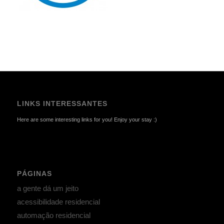
LINKS INTERESSANTES
Here are some interesting links for you! Enjoy your stay :)
PÁGINAS
a gente dá um jeito
acessibilidade residencial
automação residencial