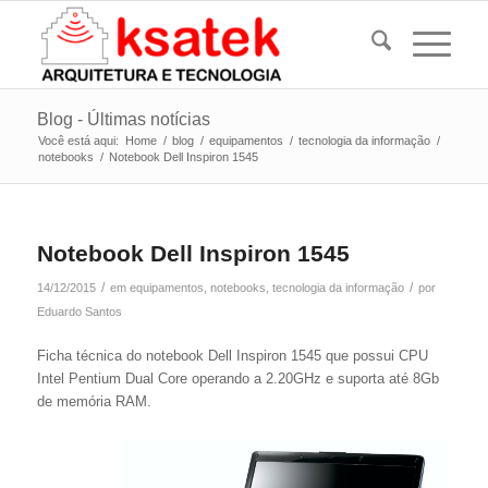
Blog - Últimas notícias
Você está aqui:
Home
/
blog
/
equipamentos
/
tecnologia da informação
/
notebooks
/
Notebook Dell Inspiron 1545
Notebook Dell Inspiron 1545
/
/
14/12/2015
em
equipamentos
,
notebooks
,
tecnologia da informação
por
Eduardo Santos
Ficha técnica do notebook Dell Inspiron 1545 que possui CPU
Intel Pentium Dual Core operando a 2.20GHz e suporta até 8Gb
de memória RAM.