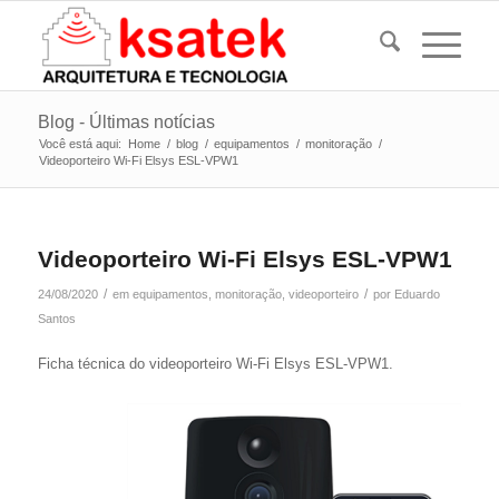
Blog - Últimas notícias
Você está aqui:
Home
/
blog
/
equipamentos
/
monitoração
/
Videoporteiro Wi-Fi Elsys ESL-VPW1
Videoporteiro Wi-Fi Elsys ESL-VPW1
/
/
24/08/2020
em
equipamentos
,
monitoração
,
videoporteiro
por
Eduardo
Santos
Ficha técnica do videoporteiro Wi-Fi Elsys ESL-VPW1.