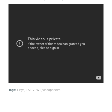
Tags:
Elsys
,
ESL-VPW1
,
videoporteiro