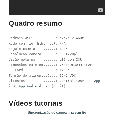
Quadro resumo
Padrões WiFi...........: b/g/n 2.4GHz
Rede com fio (Ethernet): N/A
Ângulo câmera..........: 108°
Resolução câmera.......: HD (720p)
Visão noturna..........: LED com ICR
Dimensões externo......: 75x140x30mm (LAP)
SD Card................: 128Gb
Tensão de alimentação..: 12/24VDC
Clientes...............: Central (Onvif),
App
iOS
,
App Android
, PC (Onvif)
Vídeos tutoriais
Sincronização de campainha sem fio